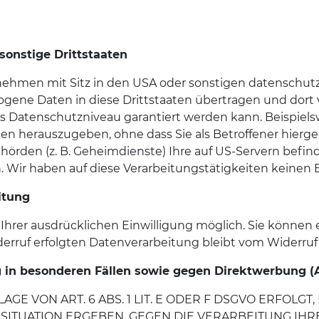
sonstige Drittstaaten
hmen mit Sitz in den USA oder sonstigen datenschutzr
ogene Daten in diese Drittstaaten übertragen und dort v
es Datenschutzniveau garantiert werden kann. Beispiel
 herauszugeben, ohne dass Sie als Betroffener hierge
ehörden (z. B. Geheimdienste) Ihre auf US-Servern be
 Wir haben auf diese Verarbeitungstätigkeiten keinen E
itung
hrer ausdrücklichen Einwilligung möglich. Sie können ein
erruf erfolgten Datenverarbeitung bleibt vom Widerruf
in besonderen Fällen sowie gegen Direktwerbung (A
 VON ART. 6 ABS. 1 LIT. E ODER F DSGVO ERFOLGT, 
 SITUATION ERGEBEN, GEGEN DIE VERARBEITUNG I