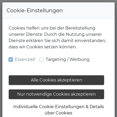
+49-391-4015461
Cookie-Einstellungen
Cookies helfen uns bei der Bereitstellung
unserer Dienste. Durch die Nutzung unserer
Dienste erklären Sie sich damit einverstanden,
dass wir Cookies setzen können.
28.12.2017
Essenziell
Targeting / Werbung
Motivation
Alle Cookies akzeptieren
Sind es Faulheit und Bequemlichkeit, die uns
davon abhalten, dass wir uns konsequent für ein
Nur notwendige Cookies akzeptieren
gesünderes und fittes und somit auch besseres
Leben entscheiden? Ist uns stattdessen jede
Individuelle Cookie-Einstellungen & Details
Ausrede recht, um unseren Status Quo zu
über Cookies
rechtfertigen? Finden wir uns lieber mit