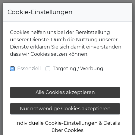
+49-391-4015461
Cookie-Einstellungen
Cookies helfen uns bei der Bereitstellung
unserer Dienste. Durch die Nutzung unserer
Dienste erklären Sie sich damit einverstanden,
dass wir Cookies setzen können.
19.06.2018
Essenziell
Targeting / Werbung
Öffnungszeiten
01.07.2018 -
Alle Cookies akzeptieren
31.08.2018
Nur notwendige Cookies akzeptieren
Individuelle Cookie-Einstellungen & Details
Öffnungszeiten 01.07.2018 - 31.08.2018
über Cookies